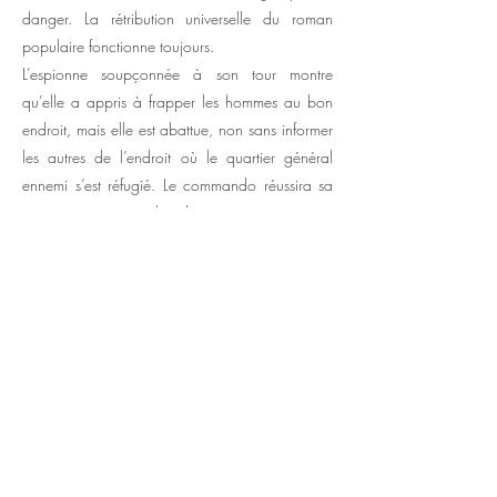
danger. La rétribution universelle du roman
populaire fonctionne toujours.
L’espionne soupçonnée à son tour montre
qu’elle a appris à frapper les hommes au bon
endroit, mais elle est abattue, non sans informer
les autres de l’endroit où le quartier général
ennemi s’est réfugié. Le commando réussira sa
mission non sans lourdes pertes, grâce au
sacrifice de son capitaine, avec accordéon et
violons. Et puis l’espionne est finalement sauvée.
Mieux filmé que la plupart. Quelques accélérés-
ralentis inutiles dans les escalades et les
bagarres.
Patrick Maurus
Suivant >