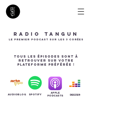
RADIO TANGUN
LE PREMIER PODCAST SUR LES 3 corées
tous les épisodes sont à
retrouver sur votre
plateforme préférée !
apple
audioblog
spotify
deezer
podcasts