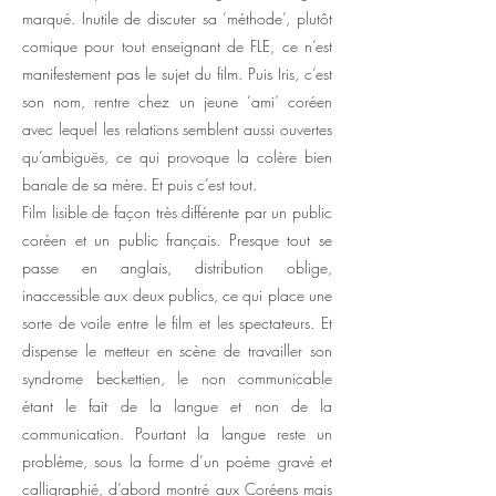
marqué. Inutile de discuter sa ’méthode’, plutôt
comique pour tout enseignant de FLE, ce n’est
manifestement pas le sujet du film. Puis Iris, c’est
son nom, rentre chez un jeune ‘ami’ coréen
avec lequel les relations semblent aussi ouvertes
qu’ambiguës, ce qui provoque la colère bien
banale de sa mère. Et puis c’est tout.
Film lisible de façon très différente par un public
coréen et un public français. Presque tout se
passe en anglais, distribution oblige,
inaccessible aux deux publics, ce qui place une
sorte de voile entre le film et les spectateurs. Et
dispense le metteur en scène de travailler son
syndrome beckettien, le non communicable
étant le fait de la langue et non de la
communication. Pourtant la langue reste un
problème, sous la forme d’un poème gravé et
calligraphié, d’abord montré aux Coréens mais