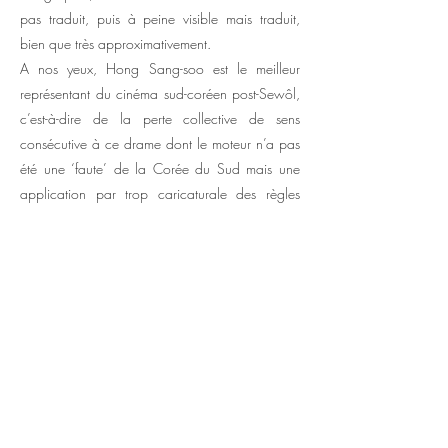
pas traduit, puis à peine visible mais traduit,
bien que très approximativement.
A nos yeux, Hong Sang-soo est le meilleur
représentant du cinéma sud-coréen post-Sewôl,
c’est-à-dire de la perte collective de sens
consécutive à ce drame dont le moteur n’a pas
été une ‘faute’ de la Corée du Sud mais une
application par trop caricaturale des règles
d’obéissance auxquelles on attribuait un peu
hâtivement les succès économiques. Le
problème pour Hong, c’est qu’il l’a déjà dit et
que ce film ne renouvelle pas vraiment le
propos. Qui devient très opaque. Certains
critiques se sont lancés dans des références
hasardeuses, « comme l’art japonais du haïku »
dit l’un. Un très court poème japonais pour
‘comprendre’ un film coréen ? Pas évident. Mais
un contresens n’est-il pas déjà un sens ? Au bout