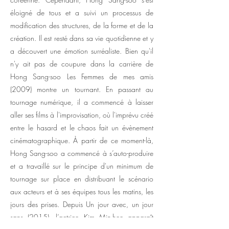
éloigné de tous et a suivi un processus de
modification des structures, de la forme et de la
création. Il est resté dans sa vie quotidienne et y
a découvert une émotion surréaliste. Bien qu'il
n'y ait pas de coupure dans la carrière de
Hong Sang-soo Les Femmes de mes amis
(2009) montre un tournant. En passant au
tournage numérique, il a commencé à laisser
aller ses films à l'improvisation, où l'imprévu créé
entre le hasard et le chaos fait un évènement
cinématographique. À partir de ce moment-là,
Hong Sang-soo a commencé à s’auto-produire
et a travaillé sur le principe d'un minimum de
tournage sur place en distribuant le scénario
aux acteurs et à ses équipes tous les matins, les
jours des prises. Depuis Un jour avec, un jour
sans (2015), l’actrice Kim Min-hee apparaît