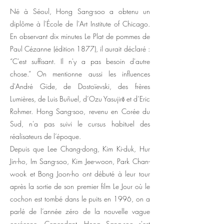
Né à Séoul, Hong Sang-soo a obtenu un
diplôme à l'École de l'Art Institute of Chicago.
En observant dix minutes Le Plat de pommes de
Paul Cézanne (édition 1877), il aurait déclaré :
“C'est suffisant. Il n'y a pas besoin d'autre
chose.” On mentionne aussi les influences
d'André Gide, de Dostoïevski, des frères
Lumières, de Luis Buñuel, d’Ozu Yasujirō et d’Eric
Rohmer. Hong Sang-soo, revenu en Corée du
Sud, n'a pas suivi le cursus habituel des
réalisateurs de l’époque.
Depuis que Lee Chang-dong, Kim Ki-duk, Hur
Jin-ho, Im Sang-soo, Kim Jee-woon, Park Chan-
wook et Bong Joon-ho ont débuté à leur tour
après la sortie de son premier film Le Jour où le
cochon est tombé dans le puits en 1996, on a
parlé de l’année zéro de la nouvelle vague
coréenne. Cependant, Hong Sang-soo s'est