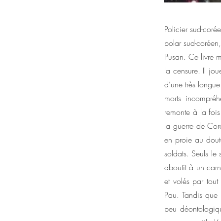
Policier sud-coré
polar sud-coréen
Pusan. Ce livre 
la censure. Il jo
d’une très longu
morts incompréhe
remonte à la fois
la guerre de Cor
en proie au doute
soldats. Seuls le
aboutit à un car
et volés par tou
Pau. Tandis que 
peu déontologiqu