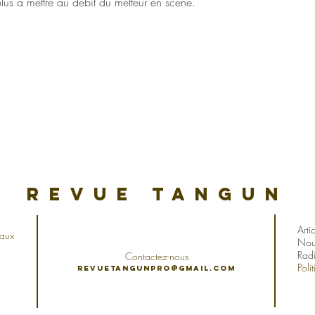
 plus à mettre au débit du metteur en scène.
revue tangun
Arti
iaux
Nou
Rad
Contactez-nous
Poli
revuetangunpro@gmail.com