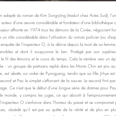
en adapté du roman de Kim Song-jông (traduit chez Actes Sud), l’un 
, auteur d’une œuvre considérable et fondateur d’une bibliothèque
majeur affronte en 1974 tous les démons de la Corée, négociant fo
ue un rôle considérable dans l’utilisation du roman policier (ou d’esp
e enquête de l’inspecteur O, à la dérive depuis la mort de sa femm
nsibles et dont il soupçonne le lien. Protégé par son supérieur
 le fil des témoins et le cours du temps. Cela le ramène vers un é
ée : un groupe de partisans replié dans les Monts Chiri est pris a
, est abattu sur ordre de Pyongyang, tandis que sa fille Ji-hye est 
 second et Pau le simplet s’efforcent de la sauver. Le second finit pa
nage. Ce n’est que le début d’une longue série de drames pour Pau 
t le monde, y compris les juges, ce qui aboutit à l’emprisonneme
l’inspecteur O s’enfonce dans l’horreur du passé et se compromet
es, obsédé qu’il est par sa quête de la vérité et de plus en pl