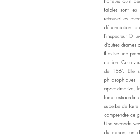
horreurs qu’il d
faibles sont les
retrouvailles av
dénonciation de
l’inspecteur O l
d’autres drames 
Il existe une pr
coréen. Cette ver
de 156’. Elle s
philosophiques
approximative, l
force extraordina
superbe de faire 
comprendre ce ge
Une seconde vers
du roman, en dé