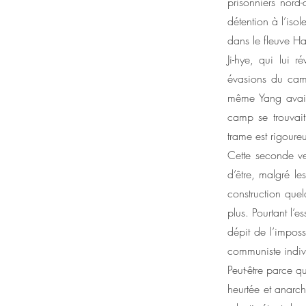
prisonniers nord
détention à l’iso
dans le fleuve Ha
Ji-hye, qui lui 
évasions du camp
même Yang avait
camp se trouvait
trame est rigoureu
Cette seconde ve
d’être, malgré le
construction quel
plus. Pourtant l’
dépit de l’impos
communiste indiv
Peut-être parce qu
heurtée et anarch