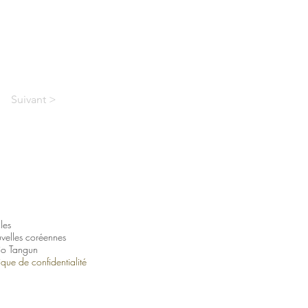
Suivant >
cles
velles coréennes
io Tangun
tique de confidentialité