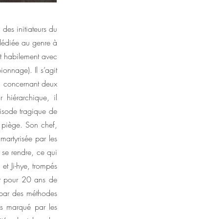
des initiateurs du
 dédiée au genre à
rt habilement avec
ionnage). Il s’agit
e, concernant deux
 hiérarchique, il
pisode tragique de
u piège. Son chef,
martyrisée par les
r se rendre, ce qui
et Ji-hye, trompés
nt pour 20 ans de
 par des méthodes
us marqué par les