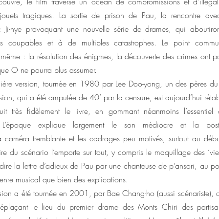
écouvre, le film traverse un océan de compromissions et d’illégal
 jouets tragiques. La sortie de prison de Pau, la rencontre avec 
ec Ji-hye provoquant une nouvelle série de drames, qui aboutiro
s coupables et à de multiples catastrophes. Le point commun
ui-même : la résolution des énigmes, la découverte des crimes ont
que O ne pourra plus assumer.
emière version, tournée en 1980 par Lee Doo-yong, un des pères du 
sion, qui a été amputée de 40’ par la censure, est aujourd’hui réta
uit très fidèlement le livre, en gommant néanmoins l’essentiel
. L’époque explique largement le son médiocre et la post 
a caméra tremblante et les cadrages peu motivés, surtout au début
ire du scénario l’emporte sur tout, y compris le maquillage des ‘vieu
dire la lettre d’adieux de Pau par une chanteuse de p’ansori, au po
nre musical que bien des explications.
ion a été tournée en 2001, par Bae Chang-ho (aussi scénariste), q
plaçant le lieu du premier drame des Monts Chiri des parti