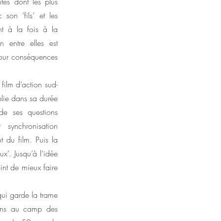
ités dont les plus
son ‘fils’ et les
nt à la fois à la
 entre elles est
 pour conséquences
film d’action sud-
blie dans sa durée
 de ses questions
synchronisation
 du film. Puis la
x’. Jusqu’à l’idée
int de mieux faire
ui garde la trame
sans au camp des