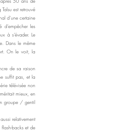
é après 50 ans de
 Talsu est retrouvé
nal d’une certaine
gé d’empêcher les
ux à s’évader. Le
ime. Dans le même
t. On le voit, la
ncre de sa raison
 suffit pas, et la
érie télévisée non
méritait mieux, en
n groupe / gentil
 aussi relativement
e flash-backs et de