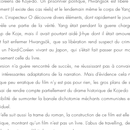
-coréens de Koje-do. Un prisonnier politique, Hwangsôk est libér
lement (il existe des cas réels) et le lendemain même le corps de Yang
n. L’inspecteur O découvre divers éléments, dont rapidement le jour
révèle une partie de la vérité. Yang était pendant la guerre char
 de Koje, mais il avait pourtant aidé Ji-hye dont il était amoure
 fait enfermer Hwangsôk, que sa libération rend suspect du cr
 un Nord-Coréen vivant au Japon, qui s’était fait passer pour mor
sement celle du livre.
rsion n’a guère rencontré de succès, ne réussissant pas à convai
s intéressantes adaptations de la narration. Mais d’évidence cela ne
que peu erratique du film n’y est pas pour rien, les gros plans de s
essai de rendre compte partiellement du drame historique de Koje-do 
sibilité de surmonter la banale dichotomie méchants communistes e
iduel.
’elle suit aussi la trame du roman, la construction de ce film est elle
ique, montrant qu’un film n’est pas un livre. L’abus de travelling, d