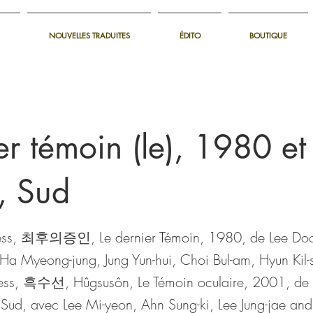
NOUVELLES TRADUITES
ÉDITO
BOUTIQUE
er témoin (le), 1980 et
, Sud
ness, 최후의증인, Le dernier Témoin, 1980, de Lee Do
Ha Myeong-jung, Jung Yun-hui, Choi Bul-am, Hyun Kil
ness, 흑수선, Hûgsusôn, Le Témoin oculaire, 2001, de
Sud, avec Lee Mi-yeon, Ahn Sung-ki, Lee Jung-jae and