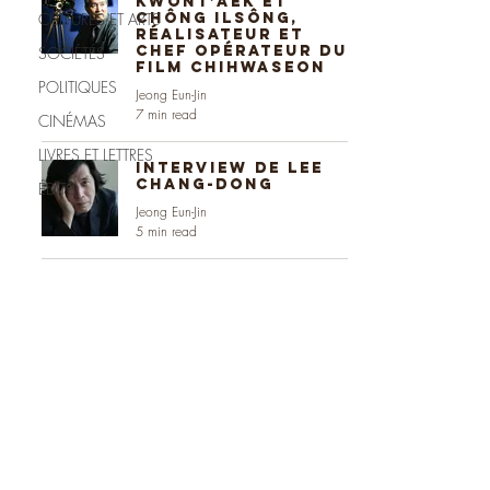
Kwônt’aek et
CULTURES ET ARTS
Chông Ilsông,
réalisateur et
chef opérateur du
SOCIÉTÉS
film Chihwaseon
POLITIQUES
Jeong Eun-Jin
7 min read
CINÉMAS
LIVRES ET LETTRES
Interview de Lee
Chang-dong
ÉDITO
Jeong Eun-Jin
5 min read