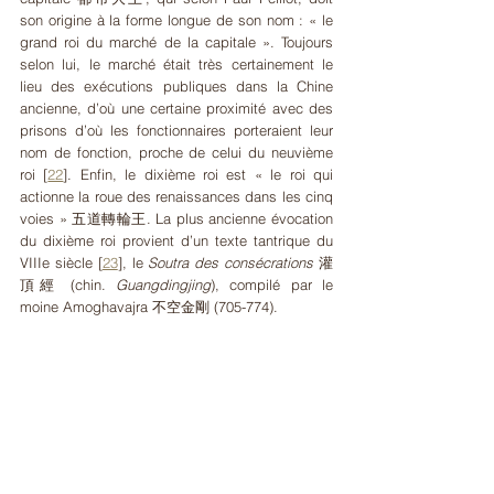
son origine à la forme longue de son nom : « le 
grand roi du marché de la capitale ». Toujours 
selon lui, le marché était très certainement le 
lieu des exécutions publiques dans la Chine 
ancienne, d’où une certaine proximité avec des 
prisons d’où les fonctionnaires porteraient leur 
nom de fonction, proche de celui du neuvième 
roi 
[
22
]
. Enfin, le dixième roi est « le roi qui 
actionne la roue des renaissances dans les cinq 
voies » 五道轉輪王. La plus ancienne évocation 
du dixième roi provient d’un texte tantrique du 
VIIIe siècle 
[
23
]
, le 
Soutra des consécrations
 灌
頂經 (chin. 
Guangdingjing
), compilé par le 
moine Amoghavajra 不空金剛 (705-774). 