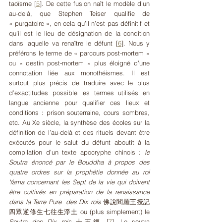
taoïsme
[
5
]
. De cette fusion naît le modèle d’un 
au-delà, que Stephen Teiser qualifie de 
« purgatoire », en cela qu’il n’est pas définitif et 
qu’il est le lieu de désignation de la condition 
dans laquelle va renaître le défunt 
[
6
]
. Nous y 
préférons le terme de « parcours post-mortem » 
ou « destin post-mortem » plus éloigné d’une 
connotation liée aux monothéismes. Il est 
surtout plus précis de traduire avec le plus 
d’exactitudes possible les termes utilisés en 
langue ancienne pour qualifier ces lieux et 
conditions : prison souterraine, cours sombres, 
etc. Au Xe siècle, la synthèse des écoles sur la 
définition de l’au-delà et des rituels devant être 
exécutés pour le salut du défunt aboutit à la 
compilation d’un texte apocryphe chinois : 
le 
Soutra énoncé par le Bouddha à propos des 
quatre ordres sur la prophétie donnée au roi 
Yama concernant les Sept de la vie qui doivent 
être cultivés en préparation de la renaissance 
dans la Terre Pure  des Dix rois 
佛說閻羅王授記
四眾逆修生七往生淨土 ou (plus simplement) le 
Soutra des Dix rois
 十王經 
[
7
]
. Le soutra 