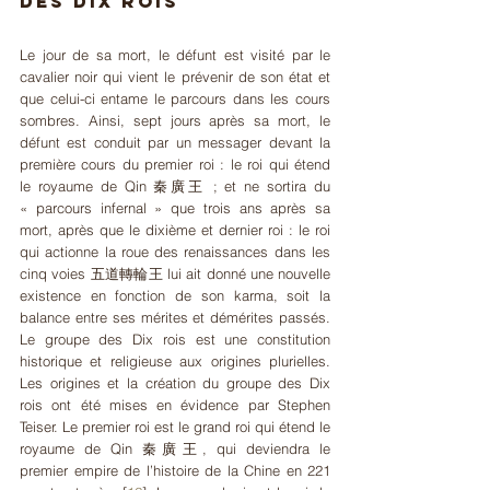
des Dix rois
Le jour de sa mort, le défunt est visité par le 
cavalier noir qui vient le prévenir de son état et 
que celui-ci entame le parcours dans les cours 
sombres. Ainsi, sept jours après sa mort, le 
défunt est conduit par un messager devant la 
première cours du premier roi : le roi qui étend 
le royaume de Qin 秦廣王 ; et ne sortira du 
« parcours infernal » que trois ans après sa 
mort, après que le dixième et dernier roi : le roi 
qui actionne la roue des renaissances dans les 
cinq voies
五道轉輪王 lui ait donné une nouvelle 
existence en fonction de son karma, soit la 
balance entre ses mérites et démérites passés. 
Le groupe des Dix rois est une constitution 
historique et religieuse aux origines plurielles. 
Les origines et la création du groupe des Dix 
rois ont été mises en évidence par Stephen 
Teiser. Le premier roi est le grand roi qui étend le 
royaume de Qin 秦廣王, qui deviendra le 
premier empire de l’histoire de la Chine en 221 