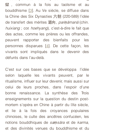
獄, commun à la fois au taoïsme et au 
bouddhisme 
[
3
]
. Au Ve siècle, se diffuse dans 
la Chine des Six Dynasties 六朝 (220-589) l’idée 
de transfert des mérites 迴向, 
pariṇāmanā 
(chin. 
huixiang
 ; cor. 
hoehyang
), c’est-à-dire le fait que 
des actes, comme les prières ou les offrandes, 
peuvent rapporter des bienfaits pour les 
personnes disparues 
[
4
]
. De cette façon, les 
vivants sont impliqués dans le devenir des 
défunts dans l’au-delà.  
C’est sur ces bases que se développa  l’idée 
selon laquelle les vivants peuvent, par le 
ritualisme, influer sur leur devenir, mais aussi sur 
celui de leurs proches, dans l’espoir d’une 
bonne renaissance. La synthèse des Trois 
enseignements sur la question du destin post-
mortem s’opéra en Chine à partir du IXe siècle, 
et lie à la fois des croyances populaires 
chinoises, le culte des ancêtres confucéen, les 
notions bouddhiques de 
saṃsāra
 et de 
karma
, 
et des divinités venues du bouddhisme et du 