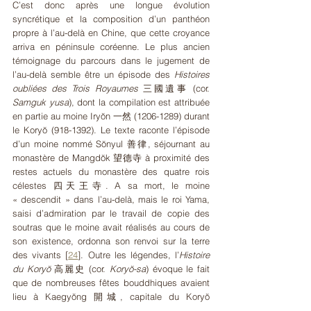
C’est donc après une longue évolution 
syncrétique et la composition d’un panthéon 
propre à l’au-delà en Chine, que cette croyance 
arriva en péninsule coréenne. Le plus ancien 
témoignage du parcours dans le jugement de 
l’au-delà semble être un épisode des 
Histoires 
oubliées des Trois Royaumes
 三國遺事 (cor. 
Samguk yusa
), dont la compilation est attribuée 
en partie au moine Iryŏn 一然 (1206-1289) durant 
le Koryŏ (918-1392). Le texte raconte l’épisode 
d’un moine nommé Sŏnyul 善律, séjournant au 
monastère de Mangdŏk 望德寺 à proximité des 
restes actuels du monastère des quatre rois 
célestes 四天王寺. A sa mort, le moine 
« descendit » dans l’au-delà, mais le roi Yama, 
saisi d’admiration par le travail de copie des 
soutras que le moine avait réalisés au cours de 
son existence, ordonna son renvoi sur la terre 
des vivants 
[
24
]
. Outre les légendes, l’
Histoire 
du Koryŏ
 高麗史 (cor. 
Koryŏ-sa
) évoque le fait 
que de nombreuses fêtes bouddhiques avaient 
lieu à Kaegyŏng 開城, capitale du Koryŏ 
(actuelle Kaesŏng, RPDC). Le texte compilé 