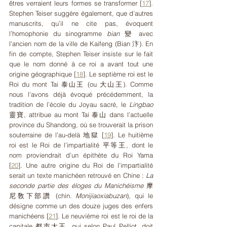
êtres verraient leurs formes se transformer 
[
17
]
. 
Stephen Teiser suggère également, que d’autres 
manuscrits, qu’il ne cite pas, évoquent 
l’homophonie du sinogramme 
bian 
變 avec 
l’ancien nom de la ville de Kaifeng (Bian 汴). En 
fin de compte, Stephen Teiser insiste sur le fait 
que le nom donné à ce roi a avant tout une 
origine géographique 
[
18
]
. Le septième roi est le 
Roi du mont Tai
泰山王 (ou 大山王). Comme 
nous l’avons déjà évoqué précédemment, la 
tradition de l’école du Joyau sacré, le 
Lingbao 
靈寶, attribue au mont Tai 泰山 dans l’actuelle  
province du Shandong, où se trouverait la prison 
souterraine de l’au-delà 地獄 
[
19
]
. Le huitième 
roi est le Roi de l’impartialité
平等王, dont le 
nom proviendrait d’un épithète du Roi Yama 
[
20
]
. Une autre origine du Roi de l’impartialité 
serait un texte manichéen retrouvé en Chine : 
La 
seconde partie des éloges du Manichéisme
 摩
尼敎下部讚 (chin. 
Monijiaoxiabuzan
), qui le 
désigne comme un des douze juges des enfers 
manichéens 
[
21
]
. Le neuvième roi est le roi de la 
capitale 都市大王, qui selon Paul Pelliot, doit 