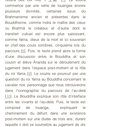
commence par une série de louanges envers 
plusieurs divinités, certaines issus du 
Brahmanisme ancien et présentes dans le 
Bouddhisme, comme Indra le maître des cieux 
ou Brahmā le créateur, et d’autre dont le 
transfert cultuel est encore plus saisissant, 
comme Yama, dieux de la mort et ici souverain 
en chef des cours sombres, cinquième rois du 
parcours 
[
8
]
. Puis, le texte prend alors la forme 
d’une discussion entre le Bouddha et son 
cousin et élève Ānanda sur le déroulement du 
jugement dans l’espace post-mortem et le rôle 
du roi Yama 
[
9
]
. Le soutra se poursuit par une 
question du roi Yama au Bouddha concernant le 
cavalier noir, personnage que nous retrouverons 
dans l’iconographie du parcours de l’au-delà
[
10
]
. Le Bouddha explique son rôle d’interface 
entre les vivants et l’au-delà. Puis, le texte est 
composé de louange,  expliquant le 
cheminement du défunt dans une existence 
post-mortem sur une durée de trois ans, durant 
laquelle il doit se soumettre au jugement de dix 