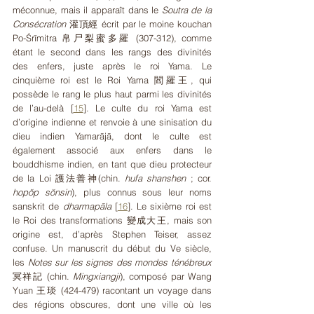
méconnue, mais il apparaît dans le 
Soutra de la 
Consécration
 灌頂經 écrit par le moine kouchan 
Po-Śrīmitra 帛尸梨蜜多羅 (307-312), comme 
étant le second dans les rangs des divinités 
des enfers, juste après le roi Yama. Le 
cinquième roi est le Roi Yama
閻羅王, qui 
possède le rang le plus haut parmi les divinités 
de l’au-delà 
[
15
]
. Le culte du roi Yama est 
d’origine indienne et renvoie à une sinisation du 
dieu indien Yamarājā, dont le culte est 
également associé aux enfers dans le 
bouddhisme indien, en tant que dieu protecteur 
de la Loi 護法善神(chin. 
hufa shanshen
 ; cor. 
hopŏp sŏnsin
), plus connus sous leur noms 
sanskrit de 
dharmapāla 
[
16
]
. Le sixième roi est 
le Roi des transformations
變成大王, mais son 
origine est, d’après Stephen Teiser, assez 
confuse. Un manuscrit du début du Ve siècle, 
les 
Notes sur les signes des mondes ténébreux 
冥祥記 (chin. 
Mingxiangji
), composé par Wang 
Yuan 王琰 (424-479) racontant un voyage dans 
des régions obscures, dont une ville où les 