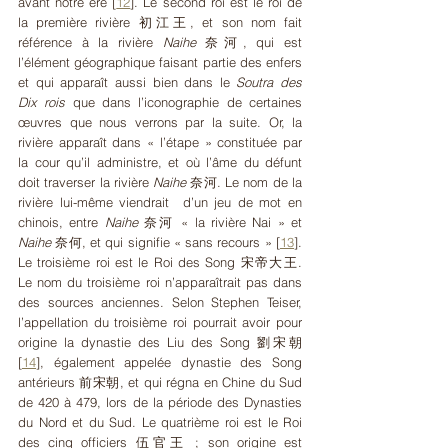
avant notre ère 
[
12
]
. Le second roi est le roi de 
la première rivière
初江王, et son nom fait 
référence à la rivière 
Naihe 
奈河, qui est 
l’élément géographique faisant partie des enfers 
et qui apparaît aussi bien dans le 
Soutra des 
Dix rois
 que dans l’iconographie de certaines 
œuvres que nous verrons par la suite. Or, la 
rivière apparaît dans « l’étape » constituée par 
la cour qu’il administre, et où l’âme du défunt 
doit traverser la rivière
 Naihe 
奈河. Le nom de la 
rivière lui-même viendrait  d’un jeu de mot en 
chinois, entre 
Naihe 
奈河 « la rivière Nai » et 
Naihe 
奈何, et qui signifie « sans recours » 
[
13
]
. 
Le troisième roi est le Roi des Song
宋帝大王. 
Le nom du troisième roi n’apparaîtrait pas dans 
des sources anciennes. Selon Stephen Teiser, 
l’appellation du troisième roi pourrait avoir pour 
origine la dynastie des Liu des Song 劉宋朝 
[
14
]
, également appelée dynastie des Song 
antérieurs 前宋朝, et qui régna en Chine du Sud 
de 420 à 479, lors de la période des Dynasties 
du Nord et du Sud. Le quatrième roi est le Roi 
des cinq officiers
伍官王 ; son origine est 