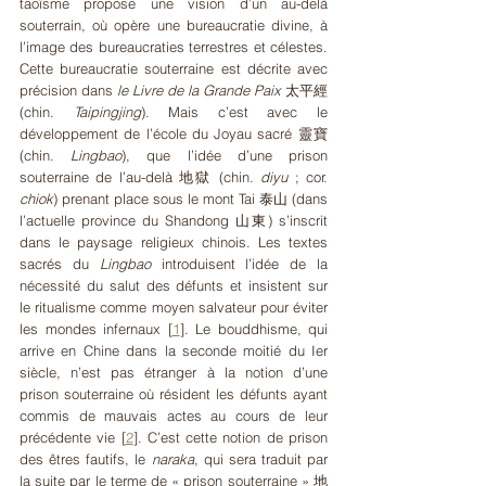
taoïsme propose une vision d’un au-delà 
souterrain, où opère une bureaucratie divine, à 
l’image des bureaucraties terrestres et célestes. 
Cette bureaucratie souterraine est décrite avec 
précision dans 
le Livre de la Grande Paix
 太平經 
(chin. 
Taipingjing
). Mais c’est avec le 
développement de l’école du Joyau sacré 靈寶 
(chin. 
Lingbao
), que l’idée d’une prison 
souterraine de l’au-delà 地獄 (chin. 
diyu
 ; cor. 
chiok
) prenant place sous le mont Tai 泰山 (dans 
l’actuelle province du Shandong 山東) s’inscrit 
dans le paysage religieux chinois. Les textes 
sacrés du 
Lingbao
 introduisent l’idée de la 
nécessité du salut des défunts et insistent sur 
le ritualisme comme moyen salvateur pour éviter 
les mondes infernaux 
[
1
]
. Le bouddhisme, qui 
arrive en Chine dans la seconde moitié du Ier 
siècle, n’est pas étranger à la notion d’une 
prison souterraine où résident les défunts ayant 
commis de mauvais actes au cours de leur 
précédente vie
[
2
]
. C’est cette notion de prison 
des êtres fautifs, le 
naraka
, qui sera traduit par 
la suite par le terme de « prison souterraine » 地