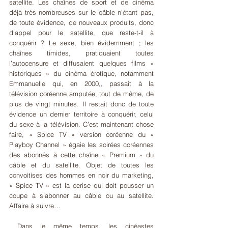
satellite. Les chaînes de sport et de cinéma 
déjà très nombreuses sur le câble n’étant pas, 
de toute évidence, de nouveaux produits, donc 
d’appel pour le satellite, que reste-t-il à 
conquérir ? Le sexe, bien évidemment ; les 
chaînes timides, pratiquaient toutes 
l’autocensure et diffusaient quelques films « 
historiques » du cinéma érotique, notamment 
Emmanuelle qui, en 2000,, passait à la 
télévision coréenne amputée, tout de même, de 
plus de vingt minutes. Il restait donc de toute 
évidence un dernier territoire à conquérir, celui 
du sexe à la télévision. C’est maintenant chose 
faire, « Spice TV » version coréenne du « 
Playboy Channel » égaie les soirées coréennes 
des abonnés à cette chaîne « Premium » du 
câble et du satellite. Objet de toutes les 
convoitises des hommes en noir du marketing, 
« Spice TV » est la cerise qui doit pousser un 
coupe à s’abonner au câble ou au satellite. 
Affaire à suivre…
 Dans le même temps, les cinéastes 