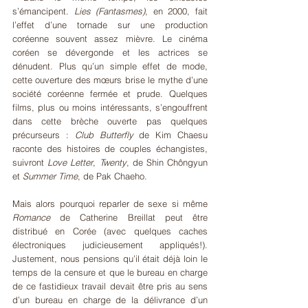
s’émancipent. 
Lies (Fantasmes)
, en 2000, fait 
l’effet d’une tornade sur une production 
coréenne souvent assez mièvre. Le cinéma 
coréen se dévergonde et les actrices se 
dénudent. Plus qu’un simple effet de mode, 
cette ouverture des mœurs brise le mythe d’une 
société coréenne fermée et prude. Quelques 
films, plus ou moins intéressants, s’engouffrent 
dans cette brèche ouverte pas quelques 
précurseurs : 
Club Butterfly
 de Kim Chaesu 
raconte des histoires de couples échangistes, 
suivront 
Love Letter
, 
Twenty
, de Shin Chôngyun 
et 
Summer Time
, de Pak Chaeho.
Mais alors pourquoi reparler de sexe si même 
Romance
 de Catherine Breillat peut être 
distribué en Corée (avec quelques caches 
électroniques judicieusement appliqués!). 
Justement, nous pensions qu’il était déjà loin le 
temps de la censure et que le bureau en charge 
de ce fastidieux travail devait être pris au sens 
d’un bureau en charge de la délivrance d’un 