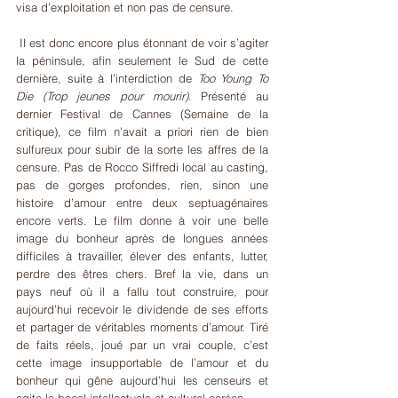
visa d’exploitation et non pas de censure.
 Il est donc encore plus étonnant de voir s’agiter 
la péninsule, afin seulement le Sud de cette 
dernière, suite à l’interdiction de 
Too Young To 
Die (Trop jeunes pour mourir)
. Présenté au 
dernier Festival de Cannes (Semaine de la 
critique), ce film n’avait a priori rien de bien 
sulfureux pour subir de la sorte les affres de la 
censure. Pas de Rocco Siffredi local au casting, 
pas de gorges profondes, rien, sinon une 
histoire d’amour entre deux septuagénaires 
encore verts. Le film donne à voir une belle 
image du bonheur après de longues années 
difficiles à travailler, élever des enfants, lutter, 
perdre des êtres chers. Bref la vie, dans un 
pays neuf où il a fallu tout construire, pour 
aujourd’hui recevoir le dividende de ses efforts 
et partager de véritables moments d’amour. Tiré 
de faits réels, joué par un vrai couple, c’est 
cette image insupportable de l’amour et du 
bonheur qui gêne aujourd’hui les censeurs et 
agite le bocal intellectuels et culturel coréen.