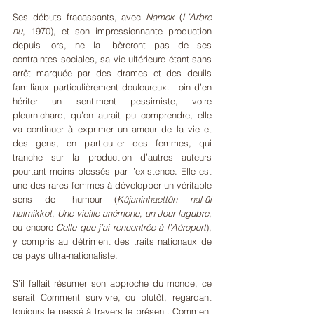
Ses débuts fracassants, avec 
Namok
 (
L’Arbre 
nu
, 1970), et son impressionnante production 
depuis lors, ne la libèreront pas de ses 
contraintes sociales, sa vie ultérieure étant sans 
arrêt marquée par des drames et des deuils 
familiaux particulièrement douloureux. Loin d’en 
hériter un sentiment pessimiste, voire 
pleurnichard, qu’on aurait pu comprendre, elle 
va continuer à exprimer un amour de la vie et 
des gens, en particulier des femmes, qui 
tranche sur la production d’autres auteurs 
pourtant moins blessés par l’existence. Elle est 
une des rares femmes à développer un véritable 
sens de l’humour (
Kûjaninhaettôn nal-ûi 
halmikkot
, 
Une vieille anémone
, 
un Jour lugubre
, 
ou encore 
Celle que j’ai rencontrée à l’Aéroport
), 
y compris au détriment des traits nationaux de 
ce pays ultra-nationaliste.
S’il fallait résumer son approche du monde, ce 
serait Comment survivre, ou plutôt, regardant 
toujours le passé à travers le présent, Comment 