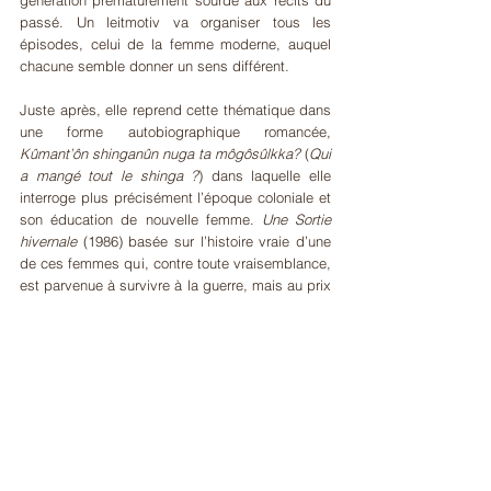
passé. Un leitmotiv va organiser tous les 
épisodes, celui de la femme moderne, auquel 
chacune semble donner un sens différent.
Juste après, elle reprend cette thématique dans 
une forme autobiographique romancée, 
Kûmant’ôn shinganûn nuga ta môgôsûlkka?
 (
Qui 
a mangé tout le shinga ?
) dans laquelle elle 
interroge plus précisément l’époque coloniale et 
son éducation de nouvelle femme. 
Une Sortie 
hivernale
 (1986) basée sur l’histoire vraie d’une 
de ces femmes qui, contre toute vraisemblance, 
est parvenue à survivre à la guerre, mais au prix 
d’un incurable traumatisme, illustre parfaitement 
sa méthode: très peu de descriptions, peu 
d’événements spectaculaires, des personnages 
définis par leur histoire, la mise à jour d’une 
douleur existentielle révélée par un détail ou une 
anecdote.
Patrick Maurus
dans 
Dictionnaire des Créatrices