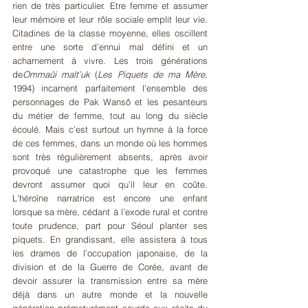
rien de très particulier. Etre femme et assumer 
leur mémoire et leur rôle sociale emplit leur vie. 
Citadines de la classe moyenne, elles oscillent 
entre une sorte d’ennui mal défini et un 
acharnement à vivre. Les trois générations 
de
Ommaûi malt’uk
 (
Les Piquets de ma Mère
, 
1994) incarnent parfaitement l’ensemble des 
personnages de Pak Wansô et les pesanteurs 
du métier de femme, tout au long du siècle 
écoulé. Mais c’est surtout un hymne à la force 
de ces femmes, dans un monde où les hommes 
sont très régulièrement absents, après avoir 
provoqué une catastrophe que les femmes 
devront assumer quoi qu’il leur en coûte. 
L’héroïne narratrice est encore une enfant 
lorsque sa mère, cédant à l’exode rural et contre 
toute prudence, part pour Séoul planter ses 
piquets. En grandissant, elle assistera à tous 
les drames de l’occupation japonaise, de la 
division et de la Guerre de Corée, avant de 
devoir assurer la transmission entre sa mère 
déjà dans un autre monde et la nouvelle 
génération prématurément sourde aux récits du 