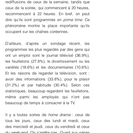
rediffusions de ceux de la semaine, tandis que 
ceux de la soirée, qui commencent à 20 heures, 
recommencent à 22 heures. En bref, on peut 
dire qu’ils sont programmés en 
prime time
. Ce 
phénomène montre la place importante qu’ils 
occupent sur les chaînes coréennes.
D’ailleurs, d’après un sondage récent, les 
programmes les plus regardés par des gens qui 
ont un emploi sont le journal télévisé (36.9%), 
les feuilletons (27.8%), le divertissement ou les 
variétés (18.6%) et les documentaires (10.6%). 
Et les raisons de regarder la télévision, sont : 
avoir des informations (33.8%), pour le plaisir 
(31.2%) et par habitude (30.4%). Selon ces 
statistiques, beaucoup regardent les feuilletons, 
même parmi les employés qui n’ont pas 
beaucoup de temps à consacrer à la TV.
Il y a toutes sortes de 
home drama 
: ceux de 
tous les jours, ceux des lundi et mardi, ceux 
des mercredi et jeudi, ceux du vendredi et ceux 
du week-end. On n’arrête pas. Quant aux séries 