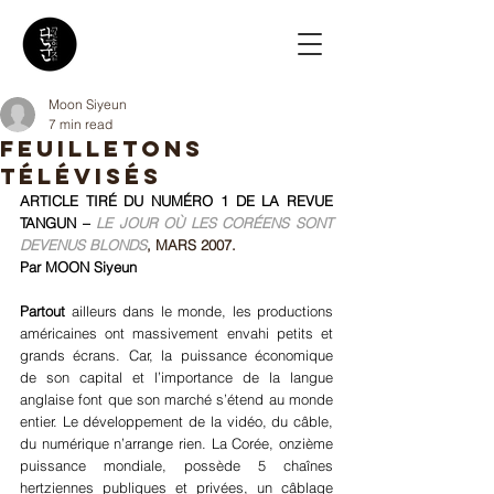
Moon Siyeun
7 min read
Feuilletons
télévisés
ARTICLE TIRÉ DU NUMÉRO 1 DE LA REVUE 
TANGUN –
LE JOUR OÙ LES CORÉENS SONT 
DEVENUS BLONDS
, MARS 2007.
Par MOON Siyeun
Partout
 ailleurs dans le monde, les productions 
américaines ont massivement envahi petits et 
grands écrans. Car, la puissance économique 
de son capital et l’importance de la langue 
anglaise font que son marché s’étend au monde 
entier. Le développement de la vidéo, du câble, 
du numérique n’arrange rien. La Corée, onzième 
puissance mondiale, possède 5 chaînes 
hertziennes publiques et privées, un câblage 