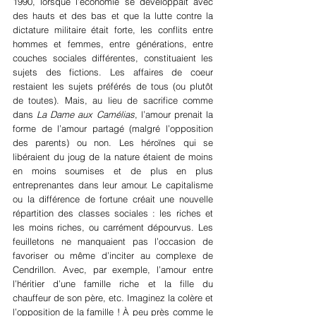
1990, lorsque l’économie se développait avec 
des hauts et des bas et que la lutte contre la 
dictature militaire était forte, les conflits entre 
hommes et femmes, entre générations, entre 
couches sociales différentes, constituaient les 
sujets des fictions. Les affaires de coeur 
restaient les sujets préférés de tous (ou plutôt 
de toutes). Mais, au lieu de sacrifice comme 
dans 
La Dame aux Camélias
, l’amour prenait la 
forme de l’amour partagé (malgré l’opposition 
des parents) ou non. Les héroïnes qui se 
libéraient du joug de la nature étaient de moins 
en moins soumises et de plus en plus 
entreprenantes dans leur amour. Le capitalisme 
ou la différence de fortune créait une nouvelle 
répartition des classes sociales : les riches et 
les moins riches, ou carrément dépourvus. Les 
feuilletons ne manquaient pas l’occasion de 
favoriser ou même d’inciter au complexe de 
Cendrillon. Avec, par exemple, l’amour entre 
l’héritier d’une famille riche et la fille du 
chauffeur de son père, etc. Imaginez la colère et 
l’opposition de la famille ! À peu près comme le 