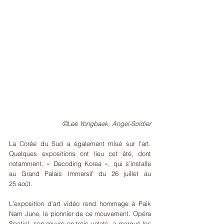
©Lee Yongbaek, Angel-Soldier
La Corée du Sud a également misé sur l’art. 
Quelques expositions ont lieu cet été, dont 
notamment, « Decoding Korea », qui s’installe 
au Grand Palais Immersif du 26 juillet au 
25 août.
L’exposition d’art vidéo rend hommage à Paik 
Nam June, le pionnier de ce mouvement. Opéra 
Spatial, son œuvre en trois volets, a marqué les 