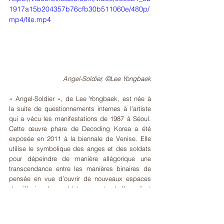
1917a15b204357b76cfb30b511060e/480p/
mp4/file.mp4
Angel-Soldier, ©Lee Yongbaek
« Angel-Soldier », de Lee Yongbaek, est née à 
la suite de questionnements internes à l’artiste 
qui a vécu les manifestations de 1987 à Séoul. 
Cette œuvre phare de Decoding Korea a été 
exposée en 2011 à la biennale de Venise. Elle 
utilise le symbolique des anges et des soldats 
pour dépeindre de manière allégorique une 
transcendance entre les manières binaires de 
pensée en vue d’ouvrir de nouveaux espaces 
de réflexion. Les soldats couverts de fleurs font 
référence aux relations tendues et complexes 
entre la Corée du Nord et la Corée du Sud, 
incitant à surmonter les dichotomies telles que 